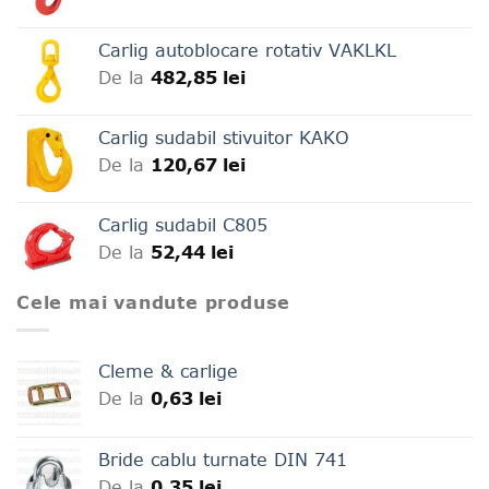
în
în
pagina
pagina
Carlig autoblocare rotativ VAKLKL
produsului.
produsului.
De la
482,85
lei
Carlig sudabil stivuitor KAKO
De la
120,67
lei
Carlig sudabil C805
De la
52,44
lei
Cele mai vandute produse
Cleme & carlige
De la
0,63
lei
Bride cablu turnate DIN 741
De la
0,35
lei