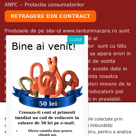
ANPC – Protectia consumatorilor
RETRAGERE DIN CONTRACT
Produsele de pe site-ul www.lanturimacara.ro sunt
comercializate in ambalajul original al
producatorului. Imaginile produselor sunt cu titlu
de prezentare. Exista posibilitatea sa apara erori in
descrierile produselor, independent de vointa
noastra, dar incercam sa corectam aceste date in
mod constant. Independent de vointa noastra
produsele livrate pot prezenta abateri minore de la
pozele si descrierile prezentate. Producatorii pot
opera modificari fara sa fim avizati in prealabil.
Va rugam sa retineti ca, in functie de calibrarea
Noi și partenerii noștri folosim informațiile colectate prin
monitorului dumneavoastra, culorile afisate pot
cookie-uri și tehnologii similare pentru a îmbunătăți
diferi de cele reale.
experiența dumneavoastră pe site-ul nostru, pentru a analiza