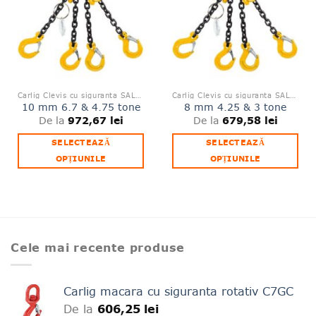
Carlig Clevis cu siguranta SALKH
Carlig Clevis cu siguranta SALKH
10 mm 6.7 & 4.75 tone
8 mm 4.25 & 3 tone
972,67
lei
679,58
lei
De la
De la
SELECTEAZĂ
SELECTEAZĂ
OPȚIUNILE
OPȚIUNILE
Acest
Acest
produs
produs
are
are
mai
mai
multe
multe
Cele mai recente produse
variații.
variații.
Opțiunile
Opțiunile
pot
pot
Carlig macara cu siguranta rotativ C7GC
fi
fi
De la
606,25
lei
alese
alese