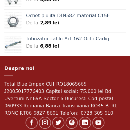
Ochet piulita DIN582 material C15E
De la
2,89
lei
Intinzator cablu Art.162 Ochi-Carlig
De la
6,88
lei
Despre noi
Total Blue Impex
CUI RO18065665
J2005017776403 Capital social: 75.000 lei Bd.
Uverturii Nr.69A Sector 6 Bucuresti Cod postal
060933 Romania Banca Transilvania RO45 BTRL
RONC RT06 6827 8601 Telefon: 0728 305 610