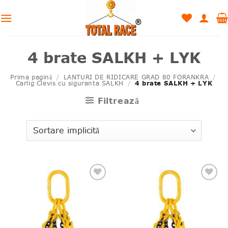
Skip
to
content
4 brate SALKH + LYK
Prima pagină
/
LANTURI DE RIDICARE GRAD 80 FORANKRA
/
Carlig Clevis cu siguranta SALKH
/
4 brate SALKH + LYK
Filtrează
Adauga
Adauga
la lista
la lista
de
de
produse
produse
favorite
favorite