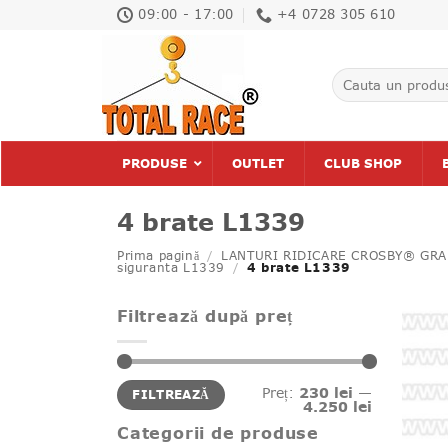
Skip
09:00 - 17:00
+4 0728 305 610
to
content
Caută
după:
PRODUSE
OUTLET
CLUB SHOP
4 brate L1339
Prima pagină
/
LANTURI RIDICARE CROSBY® GRA
siguranta L1339
/
4 brate L1339
Filtrează după preț
Preț
Preț
Preț:
230 lei
—
FILTREAZĂ
minim
maxim
4.250 lei
Categorii de produse