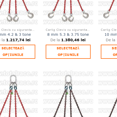
Carlig Clevis cu siguranta L1339
Carlig Clevis cu siguranta L1339
mm 4.2 & 3 tone
8 mm 5.3 & 3.75 tone
10 mm 
 la
1.217,74
lei
De la
1.380,46
lei
De la
SELECTEAZĂ
SELECTEAZĂ
SE
OPȚIUNILE
OPȚIUNILE
O
Acest
Acest
produs
produs
are
are
mai
mai
Adauga
Adauga
multe
multe
la lista
la lista
variații.
variații.
de
de
produse
produse
Opțiunile
Opțiunile
favorite
favorite
pot
pot
fi
fi
alese
alese