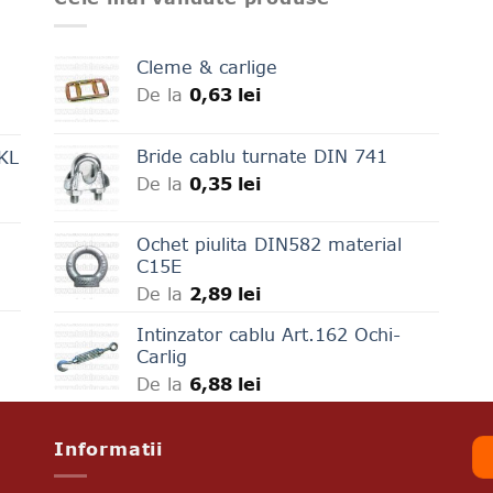
Cleme & carlige
De la
0,63
lei
Bride cablu turnate DIN 741
LKL
De la
0,35
lei
Ochet piulita DIN582 material
C15E
De la
2,89
lei
Intinzator cablu Art.162 Ochi-
Carlig
De la
6,88
lei
Informatii