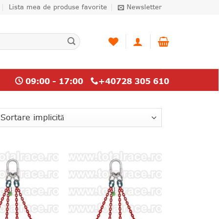
Lista mea de produse favorite
Newsletter
09:00 - 17:00
+40728 305 610
Adauga
Adauga
la lista
la lista
de
de
produse
produse
favorite
favorite