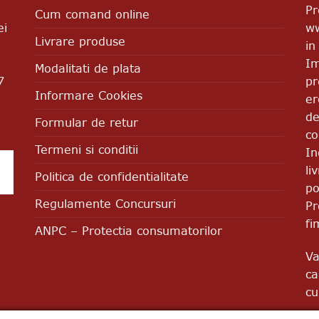
Pr
Cum comand online
ww
ei
Livrare produse
in
Im
Modalitati de plata
pr
7
Informare Cookies
er
de
Formular de retur
co
Termeni si conditii
In
li
Politica de confidentialitate
po
Regulamente Concursuri
Pr
fi
ANPC – Protectia consumatorilor
Va
ca
cu