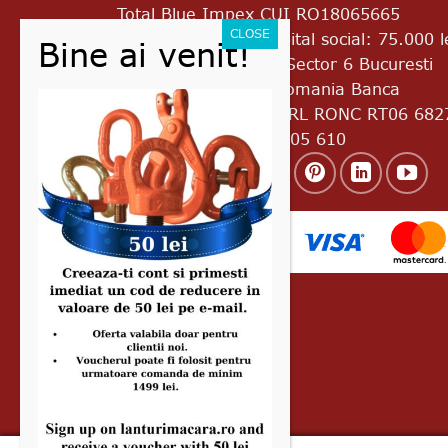
Total Blue Impex
CUI RO18065665
J2005017776403 Capital social: 75.000 l
Bd. Uverturii Nr.69A Sector 6 Bucuresti
Cod postal 060933 Romania Banca
Transilvania RO45 BTRL RONC RT06 682
8601 Telefon: 0728 305 610