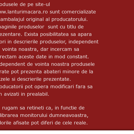
odusele de pe site-ul
w.lanturimacara.ro sunt comercializate
 ambalajul original al producatorului.
aginile produselor sunt cu titlu de
ezentare. Exista posibilitatea sa apara
ori in descrierile produselor, independent
 vointa noastra, dar incercam sa
rectam aceste date in mod constant.
dependent de vointa noastra produsele
vrate pot prezenta abateri minore de la
zele si descrierile prezentate.
oducatorii pot opera modificari fara sa
m avizati in prealabil.
 rugam sa retineti ca, in functie de
librarea monitorului dumneavoastra,
lorile afisate pot diferi de cele reale.