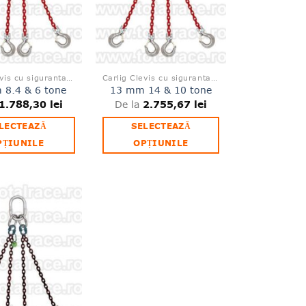
Carlig Clevis cu siguranta L1339
Carlig Clevis cu siguranta L1339
8.4 & 6 tone
13 mm 14 & 10 tone
1.788,30
lei
De la
2.755,67
lei
LECTEAZĂ
SELECTEAZĂ
PȚIUNILE
OPȚIUNILE
Acest
Acest
produs
produs
are
are
mai
mai
Adauga
multe
multe
la lista
variații.
variații.
de
produse
Opțiunile
Opțiunile
favorite
pot
pot
fi
fi
alese
alese