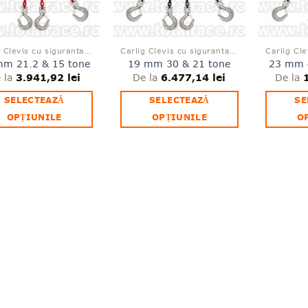
în
în
pagina
pagina
produsului.
produsului.
Carlig Clevis cu siguranta L1339
Carlig Clevis cu siguranta L1339
mm 21.2 & 15 tone
19 mm 30 & 21 tone
23 mm 4
 la
3.941,92
lei
De la
6.477,14
lei
De la
SELECTEAZĂ
SELECTEAZĂ
SE
OPȚIUNILE
OPȚIUNILE
O
Acest
Acest
produs
produs
are
are
mai
mai
multe
multe
variații.
variații.
Opțiunile
Opțiunile
pot
pot
fi
fi
alese
alese
în
în