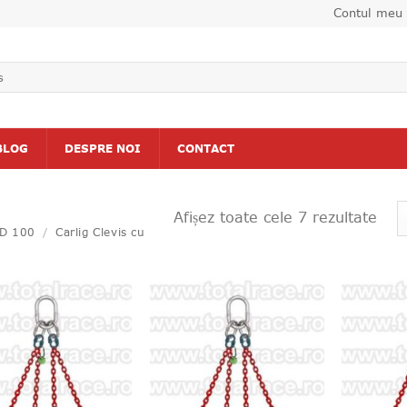
Contul meu
BLOG
DESPRE NOI
CONTACT
Afișez toate cele 7 rezultate
D 100
/
Carlig Clevis cu
Adauga
Adauga
la lista
la lista
de
de
produse
produse
favorite
favorite