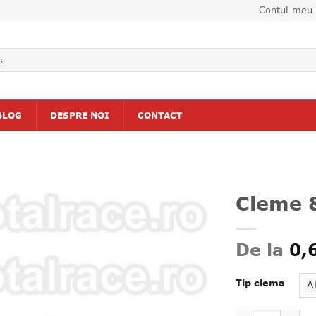
Contul meu
BLOG
DESPRE NOI
CONTACT
Cleme &
Adauga
De la
0,
la lista
de
produse
Alternative:
Tip clema
favorite