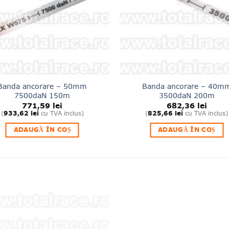
Banda ancorare – 50mm
Banda ancorare – 40m
7500daN 150m
3500daN 200m
771,59
lei
682,36
lei
(
933,62
lei
cu TVA inclus)
(
825,66
lei
cu TVA inclus)
ADAUGĂ ÎN COȘ
ADAUGĂ ÎN COȘ
Adauga
la lista