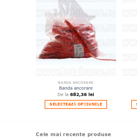
de
produse
favorite
BANDA ANCORARE
Banda ancorare
De la
682,36
lei
SELECTEAZĂ OPȚIUNILE
Acest
produs
are
mai
Cele mai recente produse