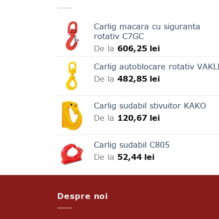
multe
variații.
Carlig macara cu siguranta
Opțiunile
rotativ C7GC
pot
De la
606,25
lei
fi
alese
Carlig autoblocare rotativ VAK
în
De la
482,85
lei
pagina
produsului.
Carlig sudabil stivuitor KAKO
De la
120,67
lei
Carlig sudabil C805
De la
52,44
lei
Despre noi