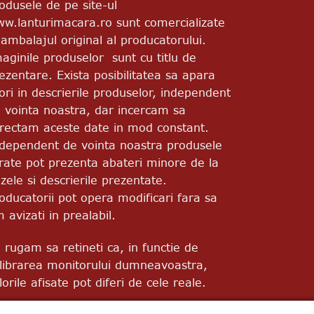
odusele de pe site-ul
w.lanturimacara.ro sunt comercializate
 ambalajul original al producatorului.
aginile produselor sunt cu titlu de
ezentare. Exista posibilitatea sa apara
ori in descrierile produselor, independent
 vointa noastra, dar incercam sa
rectam aceste date in mod constant.
dependent de vointa noastra produsele
vrate pot prezenta abateri minore de la
zele si descrierile prezentate.
oducatorii pot opera modificari fara sa
m avizati in prealabil.
 rugam sa retineti ca, in functie de
librarea monitorului dumneavoastra,
lorile afisate pot diferi de cele reale.