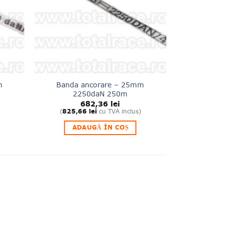
m
Banda ancorare – 25mm
2250daN 250m
682,36
lei
(
825,66
lei
cu TVA inclus)
ADAUGĂ ÎN COȘ