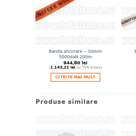
 – 25mm
Banda ancorare – 50mm
00m
5000daN 200m
lei
944,80
lei
A inclus)
(
1.143,21
lei
cu TVA inclus)
MULT
CITEȘTE MAI MULT
Produse similare
Adauga
la lista