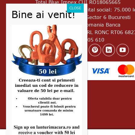
Total Blue Impex
CUI RO18065665
J2005017776403 Capital social: 75.000 l
Bd. Uverturii Nr.69A Sector 6 Bucuresti
Cod postal 060933 Romania Banca
Transilvania RO45 BTRL RONC RT06 682
8601 Telefon: 0728 305 610