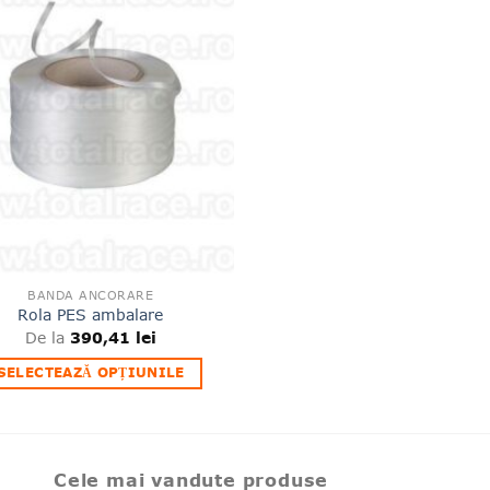
de
produse
favorite
BANDA ANCORARE
Rola PES ambalare
De la
390,41
lei
SELECTEAZĂ OPȚIUNILE
Acest
produs
are
mai
Cele mai vandute produse