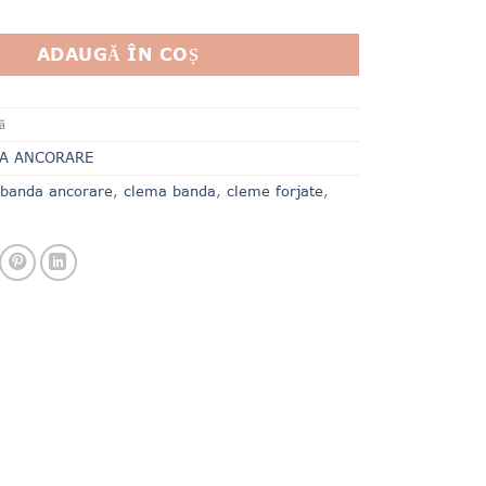
e & carlige
ADAUGĂ ÎN COȘ
ă
A ANCORARE
 banda ancorare
,
clema banda
,
cleme forjate
,