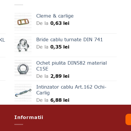
multe
variații.
Cleme & carlige
Opțiunile
De la
0,63
lei
pot
fi
alese
Bride cablu turnate DIN 741
LKL
în
De la
0,35
lei
pagina
produsului.
Ochet piulita DIN582 material
C15E
De la
2,89
lei
Intinzator cablu Art.162 Ochi-
Carlig
De la
6,88
lei
Informatii