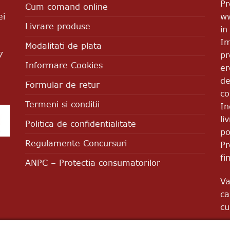
Pr
Cum comand online
ww
ei
Livrare produse
in
Im
Modalitati de plata
pr
7
Informare Cookies
er
de
Formular de retur
co
Termeni si conditii
In
li
Politica de confidentialitate
po
Regulamente Concursuri
Pr
fi
ANPC – Protectia consumatorilor
Va
ca
cu