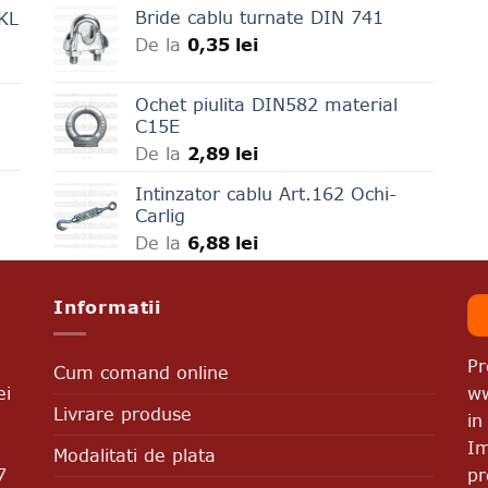
Bride cablu turnate DIN 741
LKL
De la
0,35
lei
Ochet piulita DIN582 material
C15E
De la
2,89
lei
Intinzator cablu Art.162 Ochi-
Carlig
De la
6,88
lei
Informatii
Pr
Cum comand online
ww
ei
Livrare produse
in
Im
Modalitati de plata
pr
7