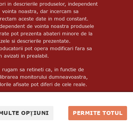
ori in descrierile produselor, independent
 vointa noastra, dar incercam sa
rectam aceste date in mod constant.
dependent de vointa noastra produsele
vrate pot prezenta abateri minore de la
zele si descrierile prezentate.
oducatorii pot opera modificari fara sa
m avizati in prealabil.
 rugam sa retineti ca, in functie de
librarea monitorului dumneavoastra,
lorile afisate pot diferi de cele reale.
MULTE OPȚIUNI
PERMITE TOTUL