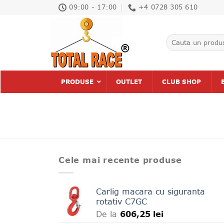
Skip
09:00 - 17:00
+4 0728 305 610
to
content
Caută
după:
PRODUSE
OUTLET
CLUB SHOP
Cele mai recente produse
Carlig macara cu siguranta
rotativ C7GC
De la
606,25
lei