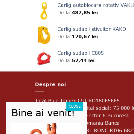
Carlig autoblocare rotativ VAK
De la
482,85
lei
Carlig sudabil stivuitor KAKO
De la
120,67
lei
Carlig sudabil C805
De la
52,44
lei
Despre noi
Total Blue Impex
CUI RO18065665
J2005017776403 Capital social: 75.000 l
Bd. Uverturii Nr.69A Sector 6 Bucuresti
Cod postal 060933 Romania Banca
Transilvania RO45 BTRL RONC RT06 682