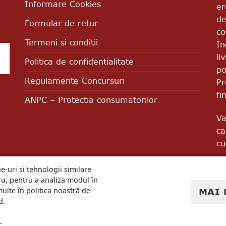
Informare Cookies
er
de
Formular de retur
co
Termeni si conditii
In
li
Politica de confidentialitate
po
Regulamente Concursuri
Pr
fi
ANPC – Protectia consumatorilor
Va
ca
cu
e-uri și tehnologii similare
u, pentru a analiza modul în
multe în politica noastră de
MAI 
d.
ned & Powered by Web Synapse.