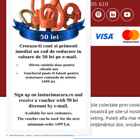
8601 Telefon: 0728 305 610
Noi și partenerii noștri folosim informațiile colectate prin cooki
pentru a îmbunătăți experiența dumneavoastră pe site-ul nostr
care îl utilizați și pentru scopuri de marketing. Puteți afla mai 
confidențialitate și puteți gestiona consimțământul dvs. oricân
Copyright 2026 © Total Race Romania. Desig
Politica de confidentialitate