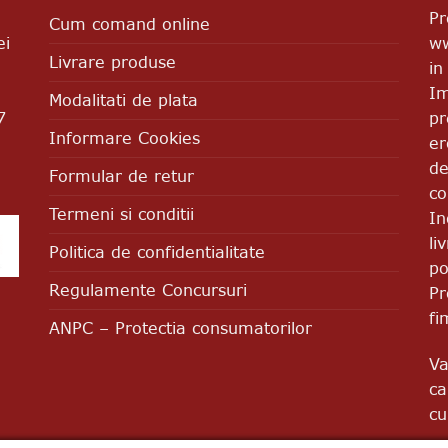
Pr
Cum comand online
ww
ei
Livrare produse
in
Im
Modalitati de plata
pr
7
Informare Cookies
er
de
Formular de retur
co
Termeni si conditii
In
li
Politica de confidentialitate
po
Regulamente Concursuri
Pr
fi
ANPC – Protectia consumatorilor
Va
ca
cu