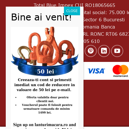
Total Blue Impex
CUI RO18065665
J2005017776403 Capital social: 75.000 l
Bd. Uverturii Nr.69A Sector 6 Bucuresti
Cod postal 060933 Romania Banca
Transilvania RO45 BTRL RONC RT06 682
8601 Telefon: 0728 305 610