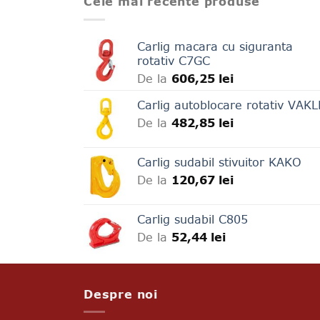
Cele mai recente produse
Carlig macara cu siguranta
rotativ C7GC
De la
606,25
lei
Carlig autoblocare rotativ VAK
De la
482,85
lei
Carlig sudabil stivuitor KAKO
De la
120,67
lei
Carlig sudabil C805
De la
52,44
lei
Despre noi