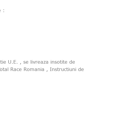
e :
ie U.E. , se livreaza insotite de
otal Race Romania , Instructiuni de