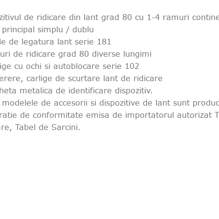
zitivul de ridicare din lant grad 80 cu 1-4 ramuri contin
l principal simplu / dublu
le de legatura lant serie 181
turi de ridicare grad 80 diverse lungimi
lige cu ochi si autoblocare serie 102
cerere, carlige de scurtare lant de ridicare
heta metalica de identificare dispozitiv.
 modelele de accesorii si dispozitive de lant sunt product
ratie de conformitate emisa de importatorul autorizat T
are, Tabel de Sarcini.