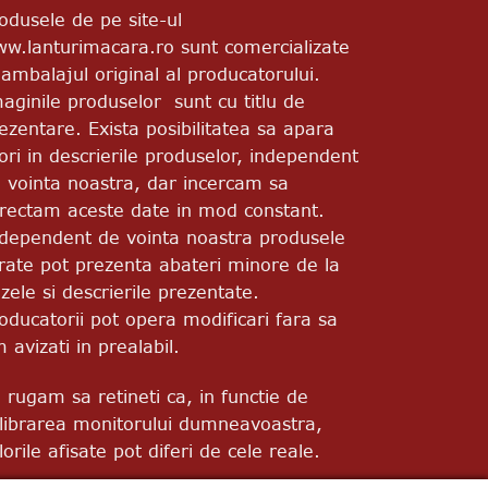
odusele de pe site-ul
w.lanturimacara.ro sunt comercializate
 ambalajul original al producatorului.
aginile produselor sunt cu titlu de
ezentare. Exista posibilitatea sa apara
ori in descrierile produselor, independent
 vointa noastra, dar incercam sa
rectam aceste date in mod constant.
dependent de vointa noastra produsele
vrate pot prezenta abateri minore de la
zele si descrierile prezentate.
oducatorii pot opera modificari fara sa
m avizati in prealabil.
 rugam sa retineti ca, in functie de
librarea monitorului dumneavoastra,
lorile afisate pot diferi de cele reale.