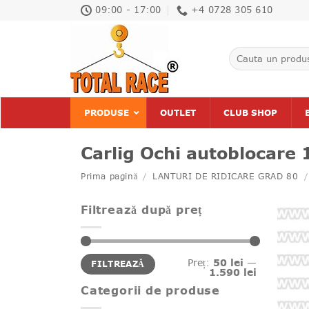
Skip
09:00 - 17:00
+4 0728 305 610
to
content
Caută
după:
PRODUSE
OUTLET
CLUB SHOP
Carlig Ochi autoblocare 
Prima pagină
/
LANTURI DE RIDICARE GRAD 80
/
Filtrează după preț
Preț
Preț
Preț:
50 lei
—
FILTREAZĂ
minim
maxim
1.590 lei
Categorii de produse