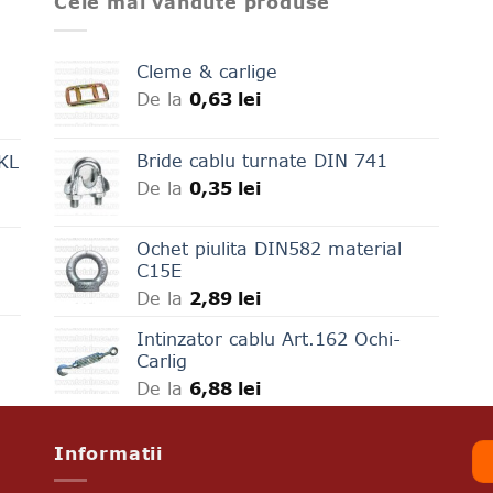
Cele mai vandute produse
Cleme & carlige
De la
0,63
lei
Bride cablu turnate DIN 741
LKL
De la
0,35
lei
Ochet piulita DIN582 material
C15E
De la
2,89
lei
Intinzator cablu Art.162 Ochi-
Carlig
De la
6,88
lei
Informatii