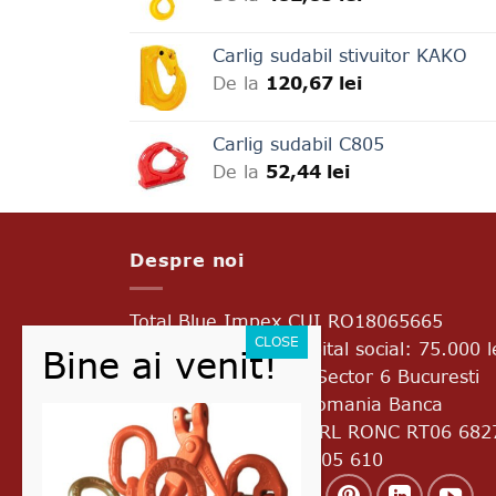
Carlig sudabil stivuitor KAKO
De la
120,67
lei
Carlig sudabil C805
De la
52,44
lei
Despre noi
Total Blue Impex
CUI RO18065665
J2005017776403 Capital social: 75.000 l
Bd. Uverturii Nr.69A Sector 6 Bucuresti
Cod postal 060933 Romania Banca
Transilvania RO45 BTRL RONC RT06 682
8601 Telefon: 0728 305 610