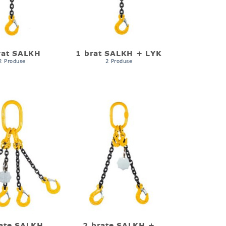
rat SALKH
1 brat SALKH + LYK
2 Produse
2 Produse
rate SALKH
2 brate SALKH +