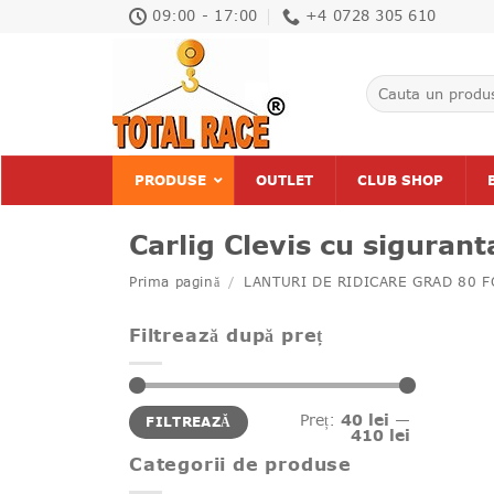
Skip
09:00 - 17:00
+4 0728 305 610
to
content
Caută
după:
PRODUSE
OUTLET
CLUB SHOP
Carlig Clevis cu siguran
Prima pagină
/
LANTURI DE RIDICARE GRAD 80 
Filtrează după preț
Preț
Preț
Preț:
40 lei
—
FILTREAZĂ
minim
maxim
410 lei
Categorii de produse