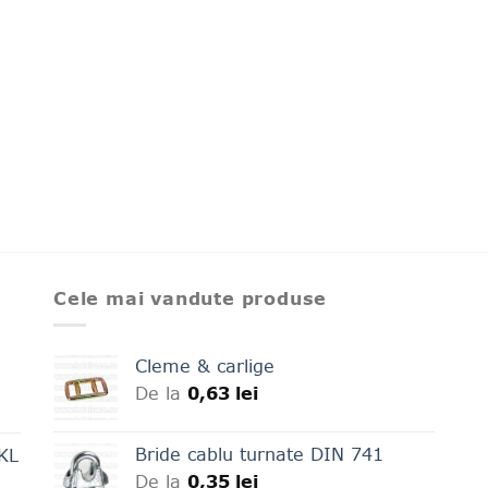
Cele mai vandute produse
Cleme & carlige
De la
0,63
lei
Bride cablu turnate DIN 741
LKL
De la
0,35
lei