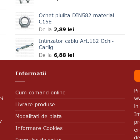
Ochet piulita DIN582 material
C15E
De la
2,89
lei
Intinzator cablu Art.162 Ochi-
Carlig
De la
6,88
lei
Informatii
Pr
Cum comand online
ww
ei
Livrare produse
in
Im
Modalitati de plata
pr
7
Informare Cookies
er
de
Formular de retur