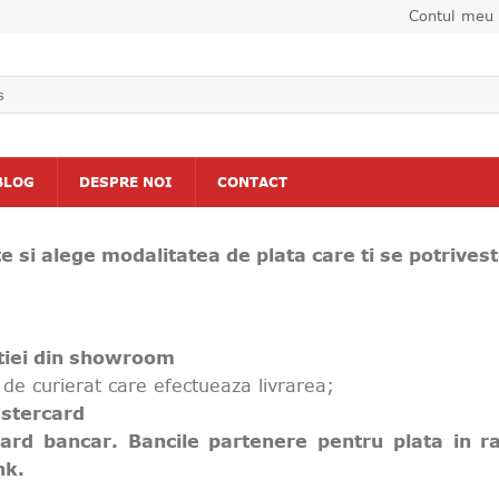
Contul meu
BLOG
DESPRE NOI
CONTACT
 si alege modalitatea de plata care ti se potrivest
tiei din showroom
 de curierat care efectueaza livrarea;
stercard
card bancar. Bancile partenere pentru plata in r
nk.
.