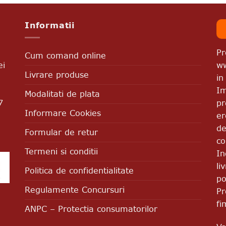
Informatii
Pr
Cum comand online
ww
ei
Livrare produse
in
Im
Modalitati de plata
pr
7
Informare Cookies
er
de
Formular de retur
co
Termeni si conditii
In
li
Politica de confidentialitate
po
Regulamente Concursuri
Pr
fi
ANPC – Protectia consumatorilor