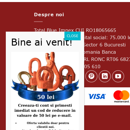
Despre noi
Total Blue Impex
CUI RO18065665
J2005017776403 Capital social: 75.000 l
Bd. Uverturii Nr.69A Sector 6 Bucuresti
Cod postal 060933 Romania Banca
Transilvania RO45 BTRL RONC RT06 682
8601 Telefon: 0728 305 610