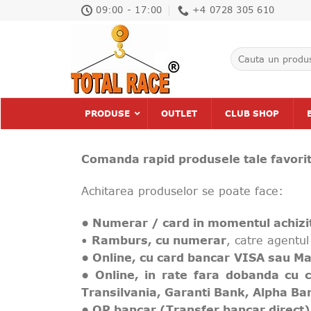
Skip
09:00 - 17:00
+4 0728 305 610
to
content
Caută
după:
PRODUSE
OUTLET
CLUB SHOP
C
omanda rapid produsele tale favorite
Achitarea produselor se poate face:
•
Numerar / card in momentul achizi
•
Ramburs, cu numerar
, catre agentul
• Online, cu card bancar
VISA sau Ma
• Online, in rate fara dobanda cu 
Transilvania, Garanti Bank, Alpha Ba
• OP bancar (Transfer bancar direct)