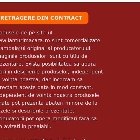
RETRAGERE DIN CONTRACT
odusele de pe site-ul
w.lanturimacara.ro sunt comercializate
 ambalajul original al producatorului.
aginile produselor sunt cu titlu de
ezentare. Exista posibilitatea sa apara
ori in descrierile produselor, independent
 vointa noastra, dar incercam sa
rectam aceste date in mod constant.
dependent de vointa noastra produsele
vrate pot prezenta abateri minore de la
zele si descrierile prezentate.
oducatorii pot opera modificari fara sa
m avizati in prealabil.