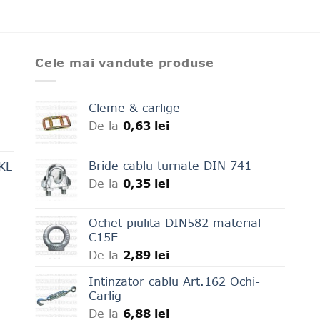
Cele mai vandute produse
Cleme & carlige
De la
0,63
lei
Bride cablu turnate DIN 741
LKL
De la
0,35
lei
Ochet piulita DIN582 material
C15E
De la
2,89
lei
Intinzator cablu Art.162 Ochi-
Carlig
De la
6,88
lei