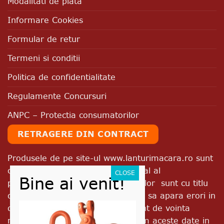
Modalitati de plata
Informare Cookies
Formular de retur
Termeni si conditii
Politica de confidentialitate
Regulamente Concursuri
ANPC – Protectia consumatorilor
RETRAGERE DIN CONTRACT
Produsele de pe site-ul www.lanturimacara.ro sunt
comercializate in ambalajul original al
producatorului. Imaginile produselor sunt cu titlu
de prezentare. Exista posibilitatea sa apara erori in
descrierile produselor, independent de vointa
noastra, dar incercam sa corectam aceste date in