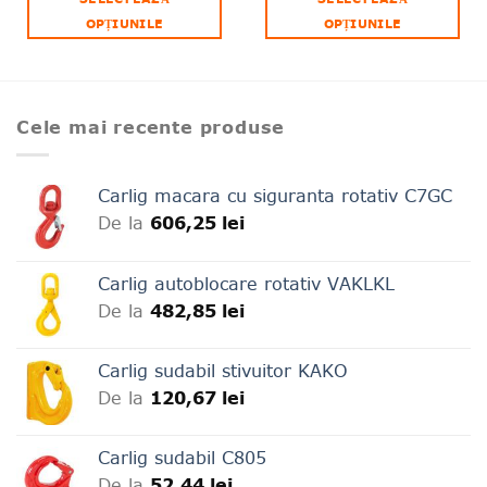
OPȚIUNILE
OPȚIUNILE
Acest
Acest
produs
produs
are
are
mai
mai
Cele mai recente produse
multe
multe
variații.
variații.
Opțiunile
Opțiunile
Carlig macara cu siguranta rotativ C7GC
pot
pot
De la
606,25
lei
fi
fi
alese
alese
în
în
Carlig autoblocare rotativ VAKLKL
pagina
pagina
De la
482,85
lei
produsului.
produsului.
Carlig sudabil stivuitor KAKO
De la
120,67
lei
Carlig sudabil C805
De la
52,44
lei