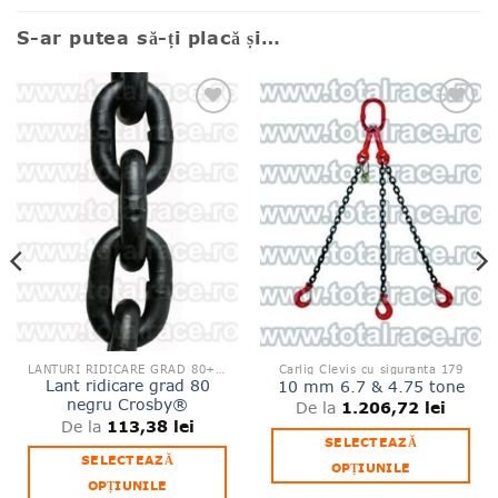
S-ar putea să-ți placă și…
Adauga
Adauga
la lista
la lista
de
de
produse
produse
favorite
favorite
LANTURI RIDICARE GRAD 80+100
Carlig Clevis cu siguranta 179
Lant ridicare grad 80
10 mm 6.7 & 4.75 tone
negru Crosby®
1.206,72
lei
De la
113,38
lei
De la
SELECTEAZĂ
SELECTEAZĂ
OPȚIUNILE
OPȚIUNILE
Acest