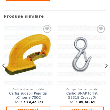
Acest
produs
produs
are
are
mai
Produse similare
mai
multe
multe
variații.
variații.
Opțiunile
Opțiunile
pot
Adauga
Adauga
pot
la lista
la lista
fi
de
de
fi
alese
produse
produse
alese
favorite
favorite
în
în
pagina
pagina
produsului.
produsului.
Carlige diverse modele
Carlige diverse modele
Carlig sudabil Pejo tip
Carlig SNAP forjat
„C” serie 700C
G3315 Crosby®
179,41
lei
99,68
lei
De la
De la
SELECTEAZĂ
SELECTEAZĂ