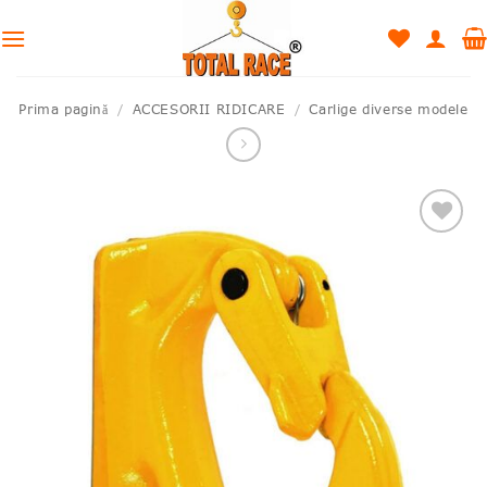
Skip
to
content
Prima pagină
/
ACCESORII RIDICARE
/
Carlige diverse modele
Adauga
la lista
de
produse
favorite