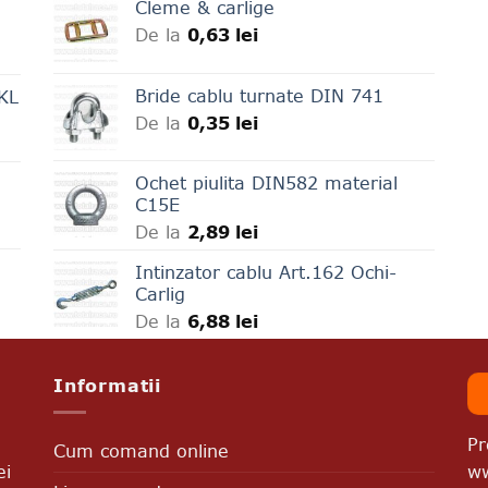
Cleme & carlige
De la
0,63
lei
Bride cablu turnate DIN 741
LKL
De la
0,35
lei
Ochet piulita DIN582 material
C15E
De la
2,89
lei
Intinzator cablu Art.162 Ochi-
Carlig
De la
6,88
lei
Informatii
Pr
Cum comand online
ww
ei