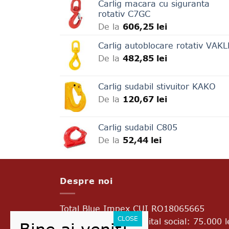
Carlig macara cu siguranta
rotativ C7GC
De la
606,25
lei
Carlig autoblocare rotativ VAK
De la
482,85
lei
Carlig sudabil stivuitor KAKO
De la
120,67
lei
Carlig sudabil C805
De la
52,44
lei
Despre noi
Total Blue Impex
CUI RO18065665
J2005017776403 Capital social: 75.000 l