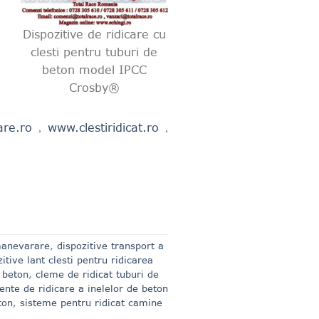
Dispozitive de ridicare cu
clesti pentru tuburi de
beton model IPCC
Crosby®
are.ro
www.clestiridicat.ro
,
,
manevarare
,
dispozitive transport a
itive lant clesti pentru ridicarea
 beton
,
cleme de ridicat tuburi de
nte de ridicare a inelelor de beton
ton
,
sisteme pentru ridicat camine