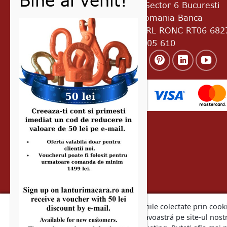
Bd. Uverturii Nr.69A Sector 6 Bucuresti
Cod postal 060933 Romania Banca
Transilvania RO45 BTRL RONC RT06 682
8601 Telefon: 0728 305 610
Noi și partenerii noștri folosim informațiile colectate prin cooki
pentru a îmbunătăți experiența dumneavoastră pe site-ul nostr