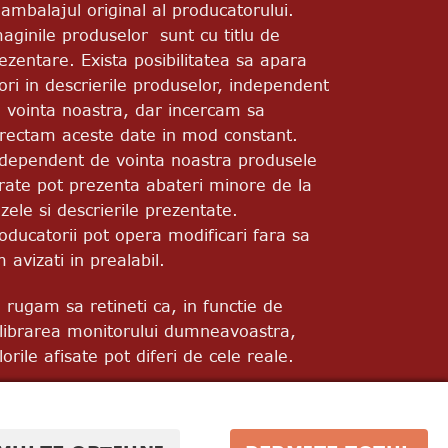
 ambalajul original al producatorului.
aginile produselor sunt cu titlu de
ezentare. Exista posibilitatea sa apara
ori in descrierile produselor, independent
 vointa noastra, dar incercam sa
rectam aceste date in mod constant.
dependent de vointa noastra produsele
vrate pot prezenta abateri minore de la
zele si descrierile prezentate.
oducatorii pot opera modificari fara sa
m avizati in prealabil.
 rugam sa retineti ca, in functie de
librarea monitorului dumneavoastra,
lorile afisate pot diferi de cele reale.