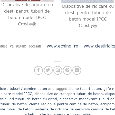
Dispozitive de ridicare cu
Dispozitive de ridicare cu
clesti pentru tuburi de
clesti pentru tuburi de
beton model IPCC
beton model IPCC
Crosby®
Crosby®
www.echingi.ro
www.clestiridic
produse va rugam accesati :
,
dicare tuburi / camine beton
and tagged
cleme tuburi beton
,
gafe 
ridicare model IPCC
,
dispozitive de transport tuburi de beton
,
dispoz
nipulari tuburi de beton cu clesti
,
dispozitive manevrare tuburi de
 tuburi de beton
,
cleme reglabile pentru camine de beton
,
echipame
afe tuburi de beton
,
sisteme de ridicare pe verticala camine de be
de beton
,
clesti manevrare tuburi beton
.