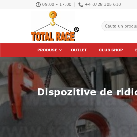
Skip
09:00 - 17:00
+4 0728 305 610
to
content
Caută
după:
PRODUSE
OUTLET
CLUB SHOP
Dispozitive de ridi