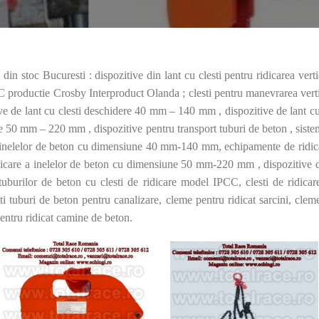
din stoc Bucuresti : dispozitive din lant cu clesti pentru ridicarea verti
CC productie Crosby Interproduct Olanda ; clesti pentru manevrarea vertic
ive de lant cu clesti deschidere 40 mm – 140 mm , dispozitive de lant 
re 50 mm – 220 mm , dispozitive pentru transport tuburi de beton , siste
a inelelor de beton cu dimensiune 40 mm-140 mm, echipamente de ridica
are a inelelor de beton cu dimensiune 50 mm-220 mm , dispozitive d
uburilor de beton cu clesti de ridicare model IPCC, clesti de ridicar
ti tuburi de beton pentru canalizare, cleme pentru ridicat sarcini, clem
entru ridicat camine de beton.